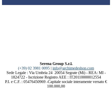
Serena Group S.r.l.
(+39) 02 3981 0095
|
info@archimedeshop.com
Sede Legale : Via Umbria 24 20054 Segrate (Mi) - REA: MI -
1824722 - Iscrizione Registro AEE : IT20110000012554
P.I. e C.F. : 05476450969 -Capitale sociale interamente versato €
100.000,00