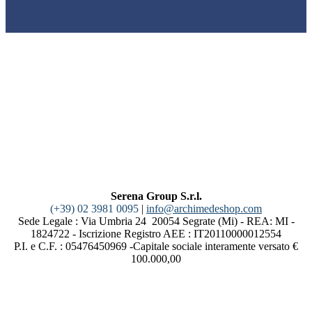
Serena Group S.r.l.
(+39) 02 3981 0095
|
info@archimedeshop.com
Sede Legale : Via Umbria 24 20054 Segrate (Mi) - REA: MI -
1824722 - Iscrizione Registro AEE : IT20110000012554
P.I. e C.F. : 05476450969 -Capitale sociale interamente versato €
100.000,00