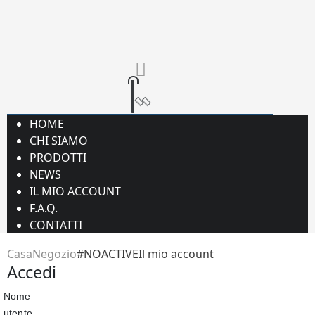
HOME
CHI SIAMO
PRODOTTI
NEWS
IL MIO ACCOUNT
F.A.Q.
CONTATTI
Casa
Negozio
#NOACTIVEIl mio account
Accedi
Nome
utente