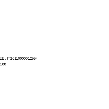
 AEE : IT20110000012554
0,00